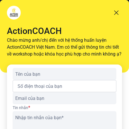
Xem tất cả bài viết của
Tin Tức
ActionCOACH
Gắn kết đội nhóm bằng kế hoạch
Chào mừng anh/chị đến với hệ thống huấn luyện
rõ ràng
ActionCOACH Việt Nam. Em có thể gửi thông tin chi tiết
về workshop hoặc khóa học phù hợp cho mình không ạ?
*
Tin nhắn